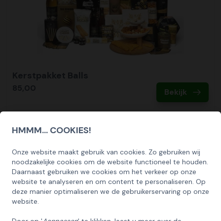
Kerstpakket Balls
85,00
Bekijk
HMMM... COOKIES!
Onze website maakt gebruik van cookies. Zo gebruiken wij
SCHRIJF U IN OP ONZE NIEUWSBRIEF
noodzakelijke cookies om de website functioneel te houden.
EN ONTVANG 5% KORTING OP DE
Daarnaast gebruiken we cookies om het verkeer op onze
HUISCOLLECTIE KERSTPAKKETTEN
website te analyseren en om content te personaliseren. Op
deze manier optimaliseren we de gebruikerservaring op onze
Email
website.