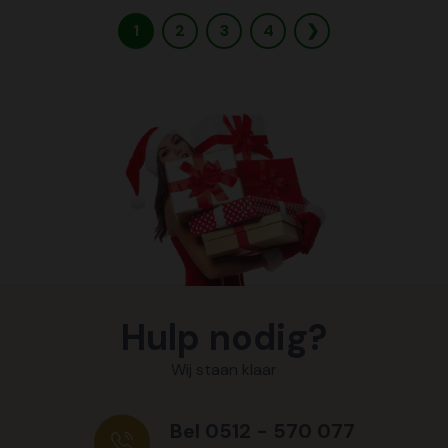
1
2
3
4
❯
Hulp nodig?
Wij staan klaar
Bel 0512 - 570 077