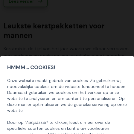
Lees verder
Leukste kerstpakketten voor
mannen
Kerstmis is de tijd van het jaar waarin we elkaar verrassen
met cadeaus en genieten van gezelligheid met vrienden
en familie. Het uitzoeken van het perfecte cadeau is niet
HMMM... COOKIES!
altijd even eenvoudig, vooral als u op zoek bent naar iets
speciaals voor de ...
Onze website maakt gebruik van cookies. Zo gebruiken wij
SCHRIJF U IN OP ONZE NIEUWSBRIEF
noodzakelijke cookies om de website functioneel te houden.
EN ONTVANG 5% KORTING OP DE
Daarnaast gebruiken we cookies om het verkeer op onze
Lees verder
HUISCOLLECTIE KERSTPAKKETTEN
website te analyseren en om content te personaliseren. Op
deze manier optimaliseren we de gebruikerservaring op onze
Email
website.
Wat mag er niet in een kerstpakket
Door op '
Aanpassen
' te klikken, leest u meer over de
ontbreken?
specifieke soorten cookies en kunt u uw voorkeuren
INSCHRIJVEN!