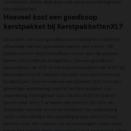
te belasten. Bekijk daardoor ook eens onze biologische
kerstpakketten.
Hoeveel kost een goedkoop
kerstpakket bij KerstpakkettenXL?
De prijzen van onze goedkope kerstpakketten variëren
afhankelijk van het specifieke pakket dat u kiest. We
bieden echter altijd betaalbare opties aan die passen
binnen verschillende budgetten. Van een goedkoop
kerstpakket van €10 of een luxe kerstpakket van €50, bij
KerstpakkettenXL hebben we zeker iets wat binnen uw
budget past. Een betaalbaar kerstpakket dat toch een
geweldige waardering biedt is het
kerstpakket top
waardering
, verkrijgbaar voor slechts €10! Dit pakket
bevat maar liefst 7 artikelen die perfect zijn voor de
feestelijke periode. In het kerstpakket top waardering
vindt u een heerlijke fles sparkling grape van 0,75 liter,
perfect voor het toasten op de feestdagen. Daarnaast
bevat het pakket feest chocolade, Lay's sensations chips,