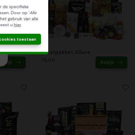
er de specifieke
ssen. Door op '
Alle
 het gebruik van alle
leest u
hier
.
 cookies toestaan
feren
Kerstpakket Allure
75,00
Bekijk
Bekijk