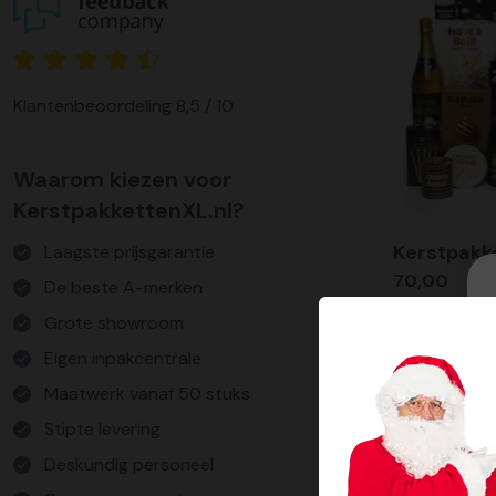
Klantenbeoordeling 8,5 / 10
Waarom kiezen voor
KerstpakkettenXL.nl?
Kerstpakk
Laagste prijsgarantie
70,00
De beste A-merken
Grote showroom
Eigen inpakcentrale
Maatwerk vanaf 50 stuks
Stipte levering
Deskundig personeel