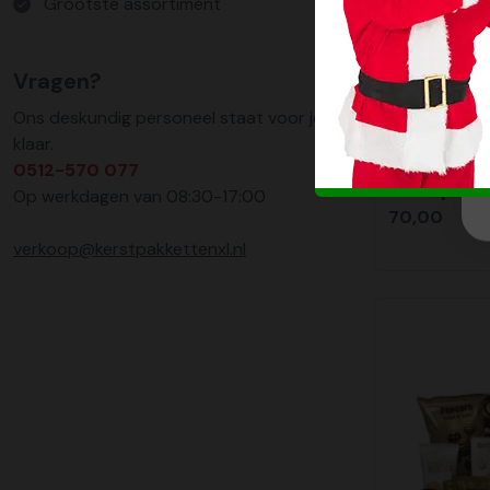
Grootste assortiment
Vragen?
Ons deskundig personeel staat voor je
klaar.
0512-570 077
Kerstpakk
Op werkdagen van 08:30-17:00
70,00
verkoop@kerstpakkettenxl.nl