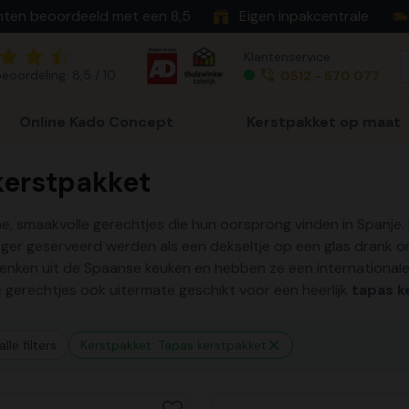
nten beoordeeld met een 8,5
Eigen inpakcentrale
Klantenservice
eoordeling: 8,5 / 10
0512 - 570 077
Online Kado Concept
Kerstpakket op maat
kerstpakket
ne, smaakvolle gerechtjes die hun oorsprong vinden in Spanje. H
ger geserveerd werden als een dekseltje op een glas drank om
enken uit de Spaanse keuken en hebben ze een internationale
ne gerechtjes ook uitermate geschikt voor een heerlijk
tapas k
lle filters
Kerstpakket: Tapas kerstpakket