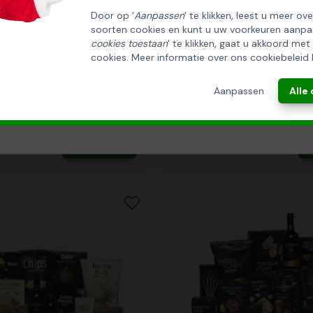
Door op '
Aanpassen
' te klikken, leest u meer ov
soorten cookies en kunt u uw voorkeuren aanpa
INSCHRIJVEN!
cookies toestaan
' te klikken, gaat u akkoord met
cookies. Meer informatie over ons cookiebeleid 
ANNULEREN
Aanpassen
Alle
et Groots
Kerstpakket Spaanse S
72,50
Bekijk