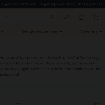
Eigen bezorgdienst
Eigen inpakcentrale & bezorgdienst
Relatiegeschenken
Over ons
et woord 'tapas' betekent letterlijk 'deksel' of 'bedekking',
 vliegen tegen te houden. Tegenwoordig zijn tapas niet
 reputatie opgebouwd. Dankzij de internationale reputatie
erstpakket
!