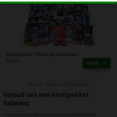
Kerstpakket Kleurrijk Genieten
80,00
Bekijk
Toont 1 – 13 van de 13 producten
Inhoud van een kerstpakket
Italiaans
Onze Italiaanse kerstpakketten zitten boordevol