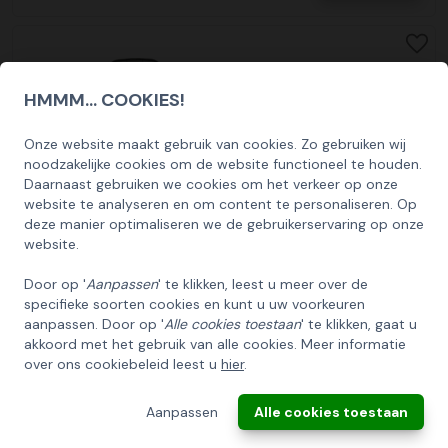
HMMM... COOKIES!
Onze website maakt gebruik van cookies. Zo gebruiken wij
SCHRIJF U IN OP ONZE NIEUWSBRIEF
noodzakelijke cookies om de website functioneel te houden.
EN ONTVANG 5% KORTING OP DE
Daarnaast gebruiken we cookies om het verkeer op onze
HUISCOLLECTIE KERSTPAKKETTEN
website te analyseren en om content te personaliseren. Op
deze manier optimaliseren we de gebruikerservaring op onze
Email
website.
Door op '
Aanpassen
' te klikken, leest u meer over de
Kerstpakket Italiaanse Reis
specifieke soorten cookies en kunt u uw voorkeuren
INSCHRIJVEN!
75,00
aanpassen. Door op '
Alle cookies toestaan
' te klikken, gaat u
Bekijk
akkoord met het gebruik van alle cookies. Meer informatie
over ons cookiebeleid leest u
hier
.
ANNULEREN
Aanpassen
Alle cookies toestaan