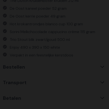
The Dutch Kruidenboter kruiden 212 ml
De Oost kaneel poeder 52 gram
De Oost kerrie poeder 49 gram
Hot krokantrondjes blanco cup 100 gram
Sorini Melkchocolade cappucino crème 115 gram
Trio Stout blik zwart/goud 500 ml
Enjoy 490 x 390 x 150 white
Verpakt in een feestelijke kerstdoos
Bestellen
Waarom KerstpakkettenXL?
Transport
Met ruim 25 jaar ervaring is KerstpakkettenXL een
absolute specialist op het gebied van kerstpakketten. Wij
C02 neutraal
transport
bieden een unieke collectie met items die u nergens
Betalen
Wij hebben een jarenlange duurzame samenwerking met
anders terug vindt. Daarnaast bieden wij de hoogste prijs
Koopman Transmission voor het vervoer van alle
kwaliteit verhouding, wat zich vertaald in uitstekende
Bestel risicoloos op factuur