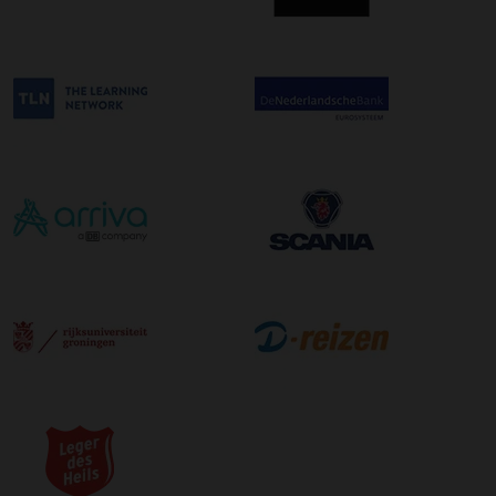
bestelling. De kosten hiervoor bedragen €75,00 per
afleveradres ongeacht het aantal pallets.