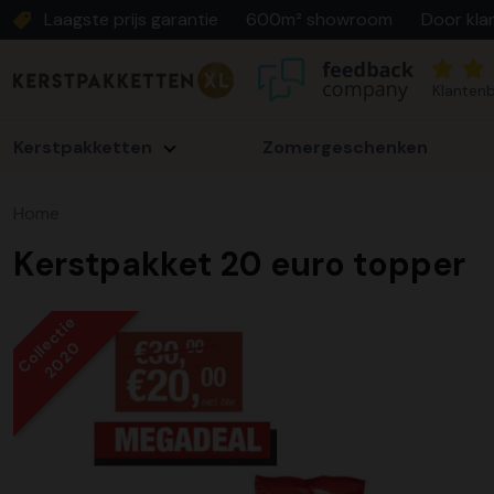
Laagste prijs garantie
600m² showroom
Door kla
Klantenb
Kerstpakketten
Zomergeschenken
Home
Kerstpakket 20 euro topper
Collectie
2020