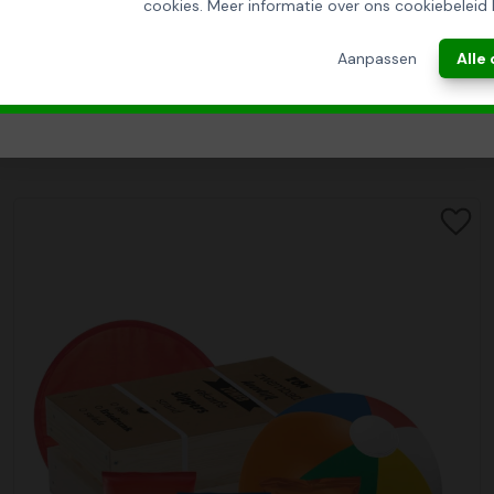
cookies. Meer informatie over ons cookiebeleid 
ANNULEREN
Aanpassen
Alle