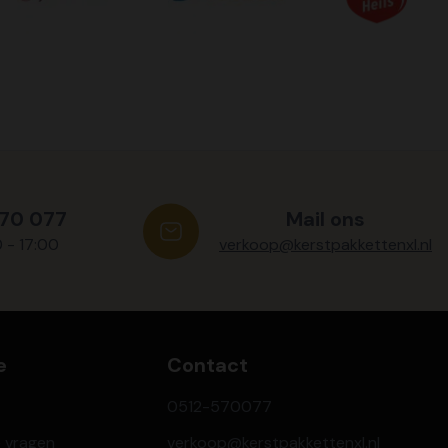
570 077
Mail ons
0 - 17:00
verkoop@kerstpakkettenxl.nl
e
Contact
0512-570077
e vragen
verkoop@kerstpakkettenxl.nl