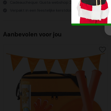
Cadeaucheque: Gusta webshop 2020
Verpakt in een feestelijke kerstdoos
Aanbevolen voor jou