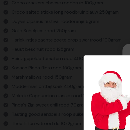
Croco crackers cheese roodbruin 100gram
Croco salted sticks long roodbruinblauw 250gram
Duyvis dipsaus festival roodoranje 6gram
Gallo Schelpjes rood 250gram
Harlekijntjes zachte zoete drop zwartrood 100gram
Haust beschuit rood 125gram
Heinz gepelde tomaten rood 400gram
Kanaan Pinda flips rood 150gram
Marshmallows rood 150gram
Modderman ontbijtkoek 450gram
Mokate Cappuccino classic rood 100gram
Pinda's Zigi sweet chili rood 70gram
Tasting good aardbei siroop suikervrij rood 750ml
Thee ft fun witrood dc 10x2gram