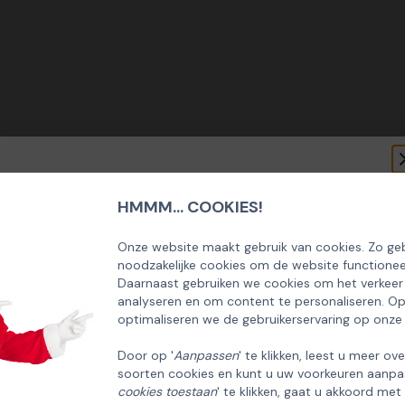
HMMM... COOKIES!
SCHRIJF U IN OP ONZE NIEUWSBRIEF
EN ONTVANG 5% KORTING OP DE
Onze website maakt gebruik van cookies. Zo geb
noodzakelijke cookies om de website functionee
HUISCOLLECTIE KERSTPAKKETTEN
Daarnaast gebruiken we cookies om het verkeer
analyseren en om content te personaliseren. O
Email
optimaliseren we de gebruikerservaring op onze
Door op '
Aanpassen
' te klikken, leest u meer ov
soorten cookies en kunt u uw voorkeuren aanpa
INSCHRIJVEN!
cookies toestaan
' te klikken, gaat u akkoord met