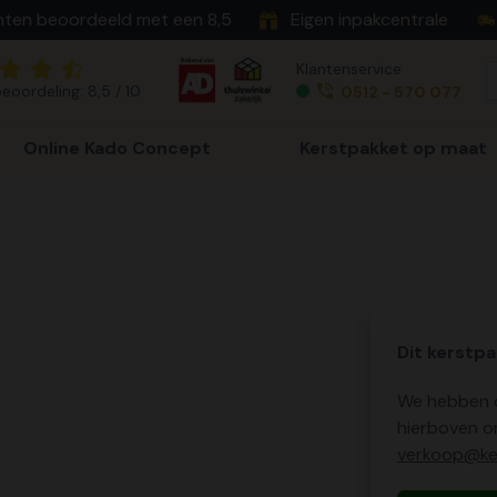
nten beoordeeld met een 8,5
Eigen inpakcentrale
Klantenservice
eoordeling: 8,5 / 10
0512 - 570 077
Online Kado Concept
Kerstpakket op maat
Dit kerstpa
We hebben o
hierboven o
verkoop@ker