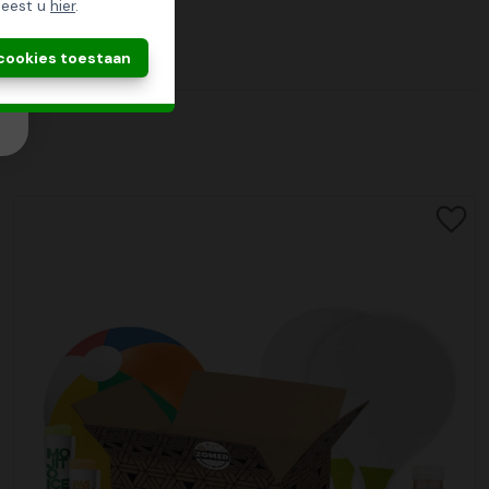
leest u
hier
.
 cookies toestaan