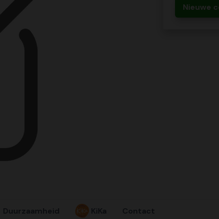
Nieuwe c
Duurzaamheid
KiKa
Contact