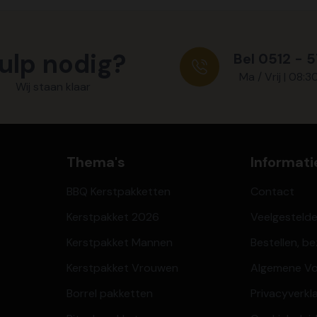
ulp nodig?
Bel 0512 - 
Ma / Vrij | 08:3
Wij staan klaar
Thema's
Informati
BBQ Kerstpakketten
Contact
Kerstpakket 2026
Veelgesteld
Kerstpakket Mannen
Bestellen, b
Kerstpakket Vrouwen
Algemene V
Borrel pakketten
Privacyverkl