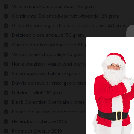
Velarte snackium pipas zwart 42 gram
Continental Bakeries beschuit witoranje 125 gram
Grozette formaggio da pasta basilico zilver 40 gram
Delizioso picos andaluz 150 gram
Canton noodles garnaal rood 65 gram
Venco tikkels drop zakje 45 gram
Honig spaghetti vlugkokend oranje 500 gram
Smulreepje zwartzilver 55 gram
Duyvis dipsaus oriëntal geeloranje 6 gram
Delizioso allioli 130 gram
Black Collection Ovenbaked bites sweet chili 50 gram
Piacelli pezzettoni di pomodori tomatenblokjes roodz
Hellendoorn cheque 2019
Roompot cheque 2019