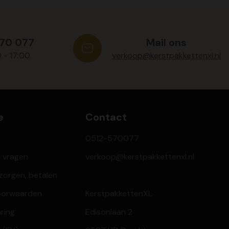
570 077
Mail ons
0 - 17:00
verkoop@kerstpakkettenxl.nl
e
Contact
0512-570077
e vragen
verkoop@kerstpakkettenxl.nl
ezorgen, betalen
oorwaarden
KerstpakkettenXL
aring
Edisonlaan 2