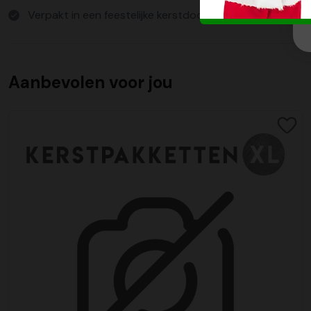
Verpakt in een feestelijke kerstdoos
Aanbevolen voor jou