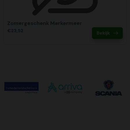
Zomergeschenk Markermeer
€23,52
Bekijk