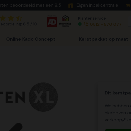
nten beoordeeld met een 8,5
Eigen inpakcentrale
Klantenservice
eoordeling: 8,5 / 10
0512 - 570 077
Online Kado Concept
Kerstpakket op maat
Dit kerstpa
We hebben o
hierboven o
verkoop@ker