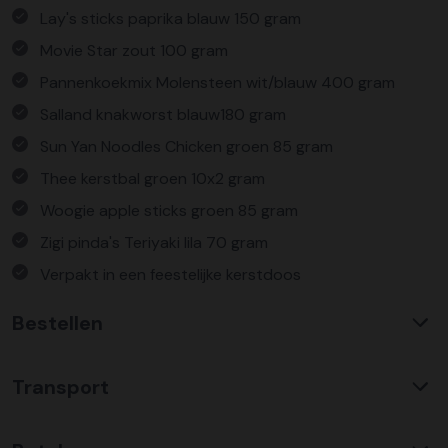
Lay's sticks paprika blauw 150 gram
Movie Star zout 100 gram
Pannenkoekmix Molensteen wit/blauw 400 gram
Salland knakworst blauw180 gram
Sun Yan Noodles Chicken groen 85 gram
Thee kerstbal groen 10x2 gram
Woogie apple sticks groen 85 gram
Zigi pinda's Teriyaki lila 70 gram
Verpakt in een feestelijke kerstdoos
Bestellen
Waarom KerstpakkettenXL?
Transport
Met ruim 25 jaar ervaring is KerstpakkettenXL een
absolute specialist op het gebied van kerstpakketten. Wij
C02 neutraal
transport
bieden een unieke collectie met items die u nergens