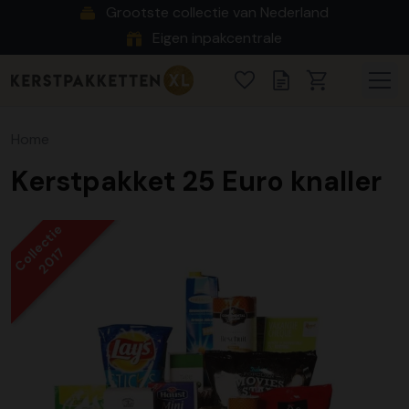
Grootste collectie van Nederland
Eigen inpakcentrale
Home
Kerstpakket 25 Euro knaller
Collectie
2017