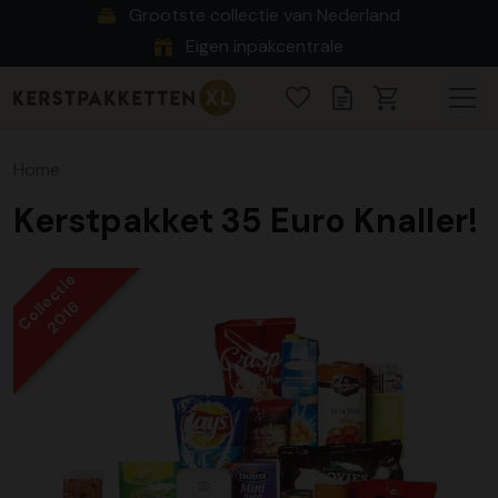
Grootste collectie van Nederland
Eigen inpakcentrale
Home
Kerstpakket 35 Euro Knaller!
Collectie
2016