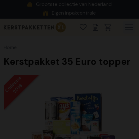
Grootste collectie van Nederland
Eigen inpakcentrale
Home
Kerstpakket 35 Euro topper
Collectie
2016