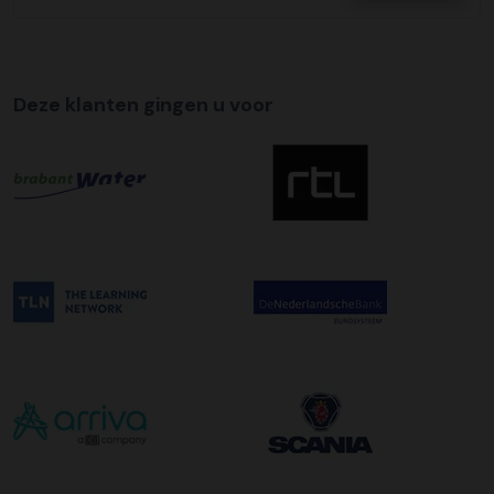
Tijdslevering
Wij bieden op alle pallet bezorgingen de mogelijkheid aan
om hier een tijdszending van te maken. Dit betekent dat
Deze klanten gingen u voor
uw zending gegarandeerd op de afleverdatum voor 12:00
uur in de ochtend wordt bezorgd. Als u hier gebruik van
wilt maken kunt u dit aanvinken bij het plaatsen van uw
bestelling. De kosten hiervoor bedragen €75,00 per
afleveradres ongeacht het aantal pallets.