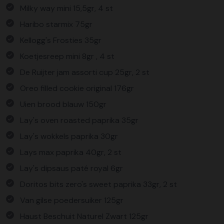
Milky way mini 15,5gr, 4 st
Haribo starmix 75gr
Kellogg's Frosties 35gr
Koetjesreep mini 8gr , 4 st
De Ruijter jam assorti cup 25gr, 2 st
Oreo filled cookie original 176gr
Uien brood blauw 150gr
Lay's oven roasted paprika 35gr
Lay's wokkels paprika 30gr
Lays max paprika 40gr, 2 st
Lay's dipsaus paté royal 6gr
Doritos bits zero's sweet paprika 33gr, 2 st
Van gilse poedersuiker 125gr
Haust Beschuit Naturel Zwart 125gr