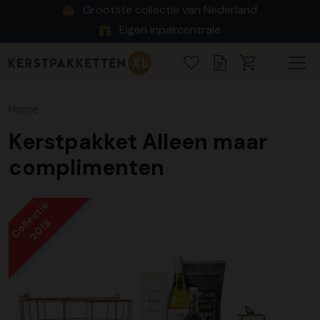
Grootste collectie van Nederland
Eigen inpakcentrale
Home
Kerstpakket Alleen maar
complimenten
Collectie
2018