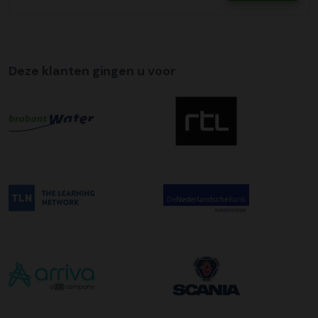
te regelen.
Tijdslevering
Wij bieden op alle pallet bezorgingen de mogelijkheid aan
Deze klanten gingen u voor
om hier een tijdszending van te maken. Dit betekent dat
uw zending gegarandeerd op de afleverdatum voor 12:00
uur in de ochtend wordt bezorgd. Als u hier gebruik van
wilt maken kunt u dit aanvinken bij het plaatsen van uw
bestelling. De kosten hiervoor bedragen €75,00 per
afleveradres ongeacht het aantal pallets.