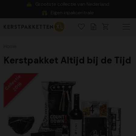
Grootste collectie van Nederland
Eigen inpakcentrale
Home
Kerstpakket Altijd bij de Tijd
Collectie
2016