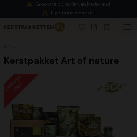
Grootste collectie van Nederland
Eigen inpakcentrale
Home
Kerstpakket Art of nature
Collectie
2020