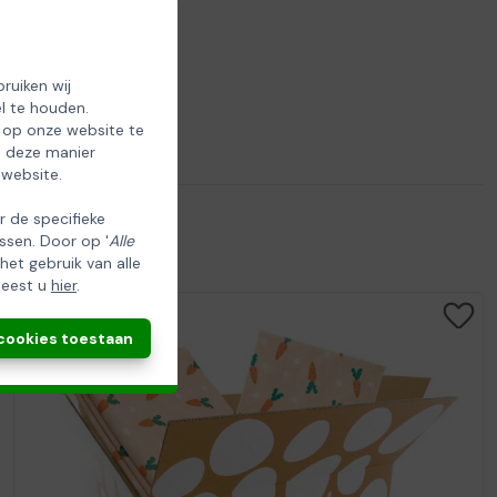
ruiken wij
l te houden.
 op onze website te
p deze manier
 website.
er de specifieke
ssen. Door op '
Alle
 het gebruik van alle
leest u
hier
.
 cookies toestaan