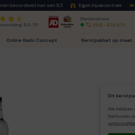
nten beoordeeld met een 8,5
Eigen inpakcentrale
Klantenservice
eoordeling: 8,5 / 10
0512 - 570 077
Online Kado Concept
Kerstpakket op maat
Dit kerstpa
We hebben o
hierboven o
verkoop@ker