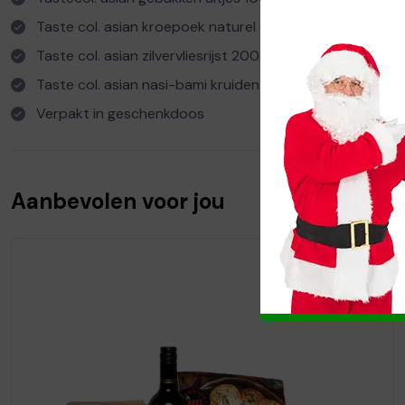
Taste col. asian kroepoek naturel 60gr
Taste col. asian zilvervliesrijst 200gr
Taste col. asian nasi-bami kruiden 30gr
Verpakt in geschenkdoos
Aanbevolen voor jou