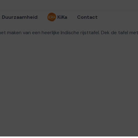
Duurzaamheid
KiKa
Contact
het maken van een heerlijke Indische rijsttafel. Dek de tafel 