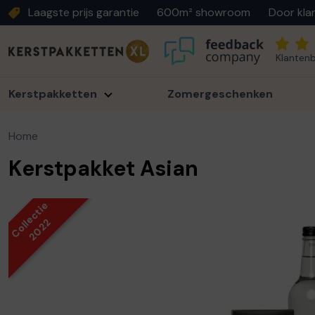
Laagste prijs garantie
600m² showroom
Door kla
Klantenb
Kerstpakketten
Zomergeschenken
Home
Kerstpakket Asian
Collectie
2022