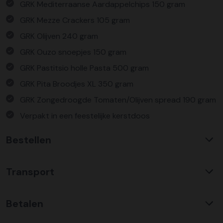
GRK Mediterraanse Aardappelchips 150 gram
GRK Mezze Crackers 105 gram
GRK Olijven 240 gram
GRK Ouzo snoepjes 150 gram
GRK Pastitsio holle Pasta 500 gram
GRK Pita Broodjes XL 350 gram
GRK Zongedroogde Tomaten/Olijven spread 190 gram
Verpakt in een feestelijke kerstdoos
Bestellen
Waarom KerstpakkettenXL?
Transport
Met ruim 25 jaar ervaring is KerstpakkettenXL een
absolute specialist op het gebied van kerstpakketten. Wij
C02 neutraal
transport
bieden een unieke collectie met items die u nergens
Betalen
Wij hebben een jarenlange duurzame samenwerking met
anders terug vindt. Daarnaast bieden wij de hoogste prijs
Koopman Transmission voor het vervoer van alle
kwaliteit verhouding, wat zich vertaald in uitstekende