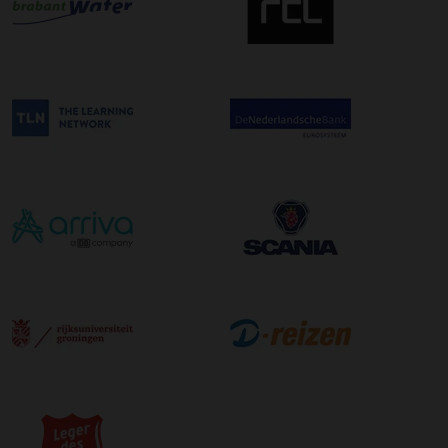
bestelling. De kosten hiervoor bedragen €75,00 per
afleveradres ongeacht het aantal pallets.