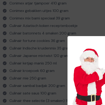
Conimex atjar tjampoer 410 gram
Conimex gebakken uitjes 100 gram
Conimex mix bami speciaal 39 gram
Culinair Aziatisch koken receptenboekje
Culinair batonnets 4 smaken 200 gram
Culinair fortune cookies 36 gram
Culinair Indische kruidenmix 35 gram
Culinair Japanse mixtwist 120 gram
Culinair ketjap manis 250 ml
Culinair kroepoek 60 gram
Culinair mie 250 gram
Culinair sambal badjak 200 gram
Culinair sate saus 100 gram
Culinair thee selectie (3 smaken) 15 x 2 gram