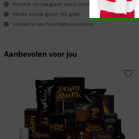
Pickwick ice tea green tea & citrus groen 1,5 L
Winter stazak groen 180 gram
Verpakt in een feestelijke kerstdoos
Aanbevolen voor jou