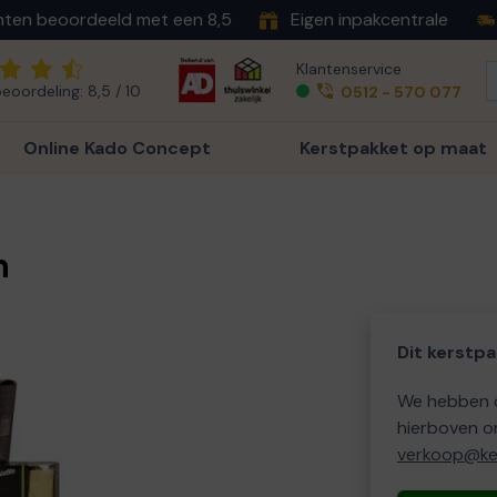
nten beoordeeld met een 8,5
Eigen inpakcentrale
Klantenservice
eoordeling: 8,5 / 10
0512 - 570 077
Online Kado Concept
Kerstpakket op maat
n
Dit kerstpa
We hebben o
hierboven o
verkoop@ker