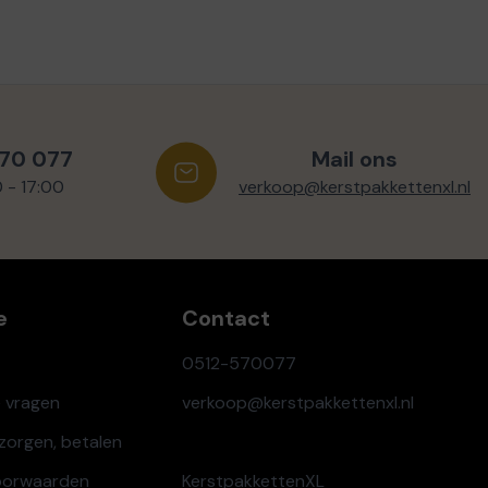
570 077
Mail ons
0 - 17:00
verkoop@kerstpakkettenxl.nl
e
Contact
0512-570077
e vragen
verkoop@kerstpakkettenxl.nl
ezorgen, betalen
oorwaarden
KerstpakkettenXL