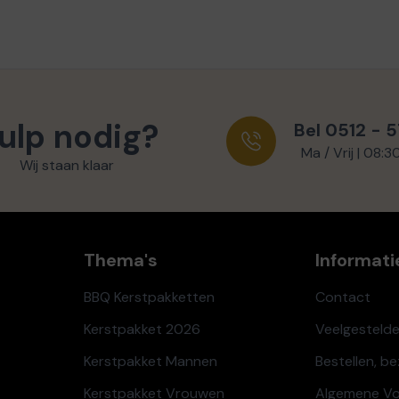
ulp nodig?
Bel 0512 - 
Ma / Vrij | 08:3
Wij staan klaar
Thema's
Informati
BBQ Kerstpakketten
Contact
Kerstpakket 2026
Veelgesteld
Kerstpakket Mannen
Bestellen, b
Kerstpakket Vrouwen
Algemene V