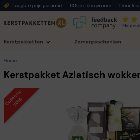
Laagste prijs garantie
600m² showroom
Door kla
Klantenb
Kerstpakketten
Zomergeschenken
Home
Kerstpakket Aziatisch wokke
Collectie
2016