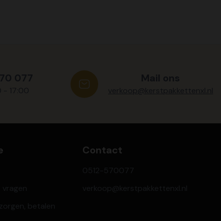
570 077
Mail ons
0 - 17:00
verkoop@kerstpakkettenxl.nl
e
Contact
0512-570077
e vragen
verkoop@kerstpakkettenxl.nl
ezorgen, betalen