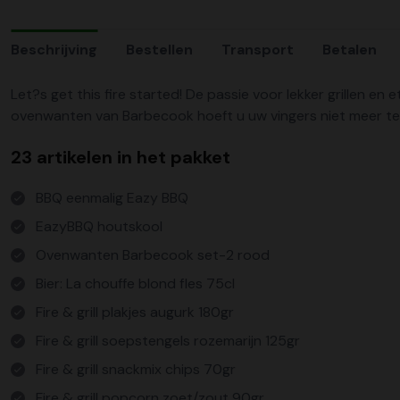
Beschrijving
Bestellen
Transport
Betalen
Let?s get this fire started! De passie voor lekker grillen e
ovenwanten van Barbecook hoeft u uw vingers niet meer te
23 artikelen in het pakket
BBQ eenmalig Eazy BBQ
EazyBBQ houtskool
Ovenwanten Barbecook set-2 rood
Bier: La chouffe blond fles 75cl
Fire & grill plakjes augurk 180gr
Fire & grill soepstengels rozemarijn 125gr
Fire & grill snackmix chips 70gr
Fire & grill popcorn zoet/zout 90gr