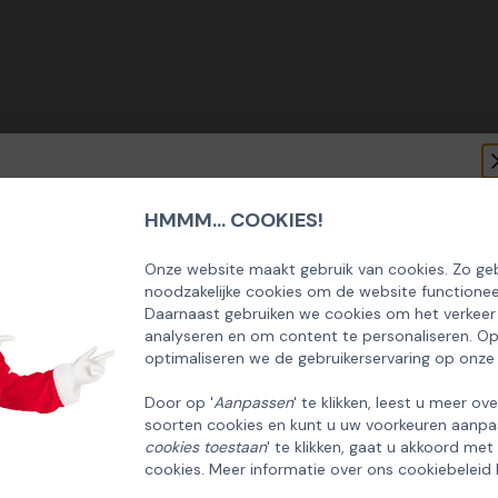
HMMM... COOKIES!
SCHRIJF U IN OP ONZE NIEUWSBRIEF
EN ONTVANG 5% KORTING OP DE
Onze website maakt gebruik van cookies. Zo geb
noodzakelijke cookies om de website functionee
HUISCOLLECTIE KERSTPAKKETTEN
Daarnaast gebruiken we cookies om het verkeer
analyseren en om content te personaliseren. O
Email
optimaliseren we de gebruikerservaring op onze
Door op '
Aanpassen
' te klikken, leest u meer ov
soorten cookies en kunt u uw voorkeuren aanpa
INSCHRIJVEN!
cookies toestaan
' te klikken, gaat u akkoord met
cookies. Meer informatie over ons cookiebeleid 