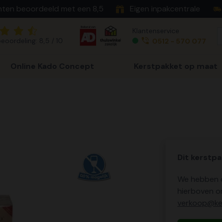
nten beoordeeld met een 8,5
Eigen inpakcentrale
Klantenservice
eoordeling: 8,5 / 10
0512 - 570 077
Online Kado Concept
Kerstpakket op maat
Dit kerstpa
We hebben o
hierboven o
verkoop@ker