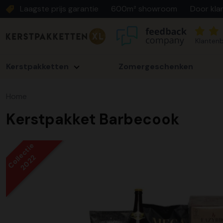
Laagste prijs garantie
600m² showroom
Door kla
Klantenb
Kerstpakketten
Zomergeschenken
Home
Kerstpakket Barbecook
Collectie
2022