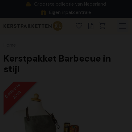
Grootste collectie van Nederland
Eigen inpakcentrale
Home
Kerstpakket Barbecue in
stijl
Collectie
2018