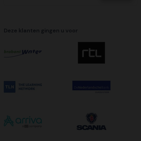
te regelen.
Tijdslevering
Wij bieden op alle pallet bezorgingen de mogelijkheid aan
Deze klanten gingen u voor
om hier een tijdszending van te maken. Dit betekent dat
uw zending gegarandeerd op de afleverdatum voor 12:00
uur in de ochtend wordt bezorgd. Als u hier gebruik van
wilt maken kunt u dit aanvinken bij het plaatsen van uw
bestelling. De kosten hiervoor bedragen €75,00 per
afleveradres ongeacht het aantal pallets.