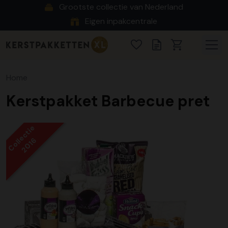
Grootste collectie van Nederland
Eigen inpakcentrale
Home
Kerstpakket Barbecue pret
Collectie
2016