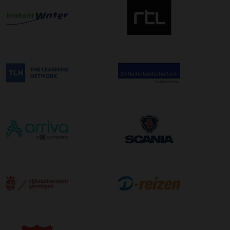
afleveradres ongeacht het aantal pallets.