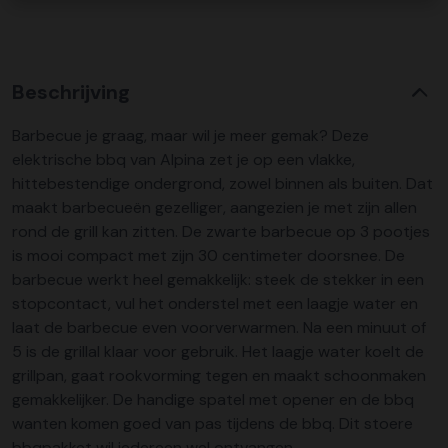
Beschrijving
Barbecue je graag, maar wil je meer gemak? Deze
elektrische bbq van Alpina zet je op een vlakke,
hittebestendige ondergrond, zowel binnen als buiten. Dat
maakt barbecueën gezelliger, aangezien je met zijn allen
rond de grill kan zitten. De zwarte barbecue op 3 pootjes
is mooi compact met zijn 30 centimeter doorsnee. De
barbecue werkt heel gemakkelijk: steek de stekker in een
stopcontact, vul het onderstel met een laagje water en
laat de barbecue even voorverwarmen. Na een minuut of
5 is de grillal klaar voor gebruik. Het laagje water koelt de
grillpan, gaat rookvorming tegen en maakt schoonmaken
gemakkelijker. De handige spatel met opener en de bbq
wanten komen goed van pas tijdens de bbq. Dit stoere
bbqpakket wil iedereen wel ontvangen.