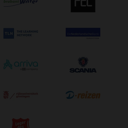
afleveradres ongeacht het aantal pallets.