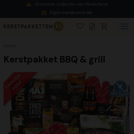
Grootste collectie van Nederland
Eigen inpakcentrale
Home
Kerstpakket BBQ & grill
Collectie
2024