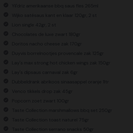
Yil'driz amerikaanse bbq saus fles 265ml
Wijko satésaus kant en klaar 120gr, 2 st
Lion single 42gr, 2 st
Chocolates de luxe zwart 180gr
Doritos nacho cheese zak 170gr
Duyvis borrelnootjes provencale zak 125gr
Lay's max strong hot chicken wings zak 150gr
Lay's dipsaus carnaval zak 6gr
Dubbeldrank abrikoos sinaasappel oranje 1ltr
Venco tikkels drop zak 45gr
Popcorn zoet zwart 100gr
Taste Collection marshmallows bbq set 250gr
Taste Collection toast naturel 75gr
Taste Collection serrano snacks 50gr