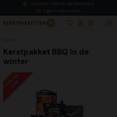
Grootste collectie van Nederland
Eigen inpakcentrale
Home
Kerstpakket BBQ in de
winter
Collectie
2018