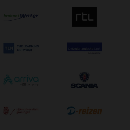
om hier een tijdszending van te maken. Dit betekent dat
uw zending gegarandeerd op de afleverdatum voor 12:00
uur in de ochtend wordt bezorgd. Als u hier gebruik van
wilt maken kunt u dit aanvinken bij het plaatsen van uw
bestelling. De kosten hiervoor bedragen €75,00 per
afleveradres ongeacht het aantal pallets.