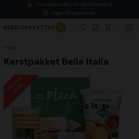
Grootste collectie van Nederland
Eigen inpakcentrale
Home
Kerstpakket Bella Italia
Collectie
2025