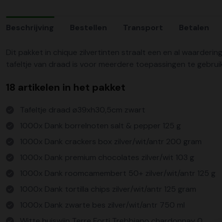
Beschrijving
Bestellen
Transport
Betalen
Dit pakket in chique zilvertinten straalt een en al waarder
tafeltje van draad is voor meerdere toepassingen te gebruik
18 artikelen in het pakket
Tafeltje draad ø39xh30,5cm zwart
1000x Dank borrelnoten salt & pepper 125 g
1000x Dank crackers box zilver/wit/antr 200 gram
1000x Dank premium chocolates zilver/wit 103 g
1000x Dank roomcamembert 50+ zilver/wit/antr 125 g
1000x Dank tortilla chips zilver/wit/antr 125 gram
1000x Dank zwarte bes zilver/wit/antr 750 ml
Witte huiswijn Terre Forti Trebbiano chardonnay 0,