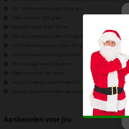
B&C Vanilleschuim zilver 120 gram
Cake rol zilver 200 gram
Delizioso Allioli zilver 180 ml
Hot choc patroon zilver 4x25 gram
Jos Poell cheese bites zilver 150 gram
Jos Poell kaasbiscuits goud/zilver 75 gram
Pinda's bakje zilver 150 gram
Slagroom zilver 250 gram
Vegter's rolletjes zilver/holland 10 stuks
Verpakt in een feestelijke kerstdoos
Aanbevolen voor jou