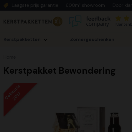
Laagste prijs garantie
600m² showroom
Door kla
Klantenb
Kerstpakketten
Zomergeschenken
Home
Kerstpakket Bewondering
Collectie
2017