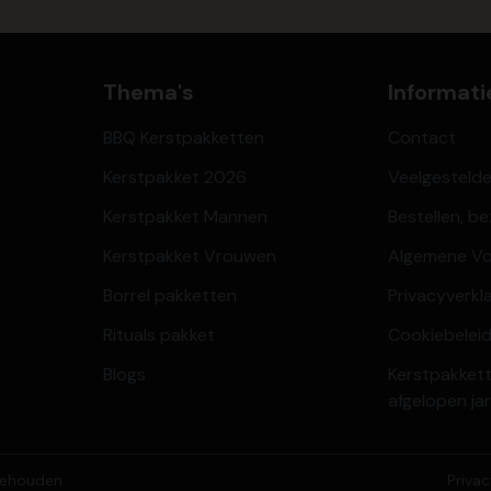
Thema's
Informati
BBQ Kerstpakketten
Contact
Kerstpakket 2026
Veelgesteld
Kerstpakket Mannen
Bestellen, b
Kerstpakket Vrouwen
Algemene V
Borrel pakketten
Privacyverkl
Rituals pakket
Cookiebeleid
Blogs
Kerstpakkett
afgelopen ja
behouden.
Priva