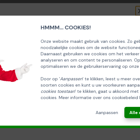
HMMM... COOKIES!
SCHRIJF U IN OP ONZE NIEUWSBRIEF
EN ONTVANG 5% KORTING OP DE
Onze website maakt gebruik van cookies. Zo geb
noodzakelijke cookies om de website functionee
HUISCOLLECTIE KERSTPAKKETTEN
Daarnaast gebruiken we cookies om het verkeer
analyseren en om content te personaliseren. O
Email
optimaliseren we de gebruikerservaring op onze
Door op '
Aanpassen
' te klikken, leest u meer ov
soorten cookies en kunt u uw voorkeuren aanpa
INSCHRIJVEN!
cookies toestaan
' te klikken, gaat u akkoord met
cookies. Meer informatie over ons cookiebeleid 
ANNULEREN
Aanpassen
Alle