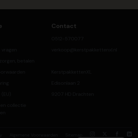
e
Contact
0512-570077
e vragen
verkoop@kerstpakkettenxl.nl
ezorgen, betalen
oorwaarden
KerstpakkettenXL
aring
Edisonlaan 2
 (EU)
9207 HD Drachten
en collectie
ren
cy
Algemene Voorwaarden
Sitemap