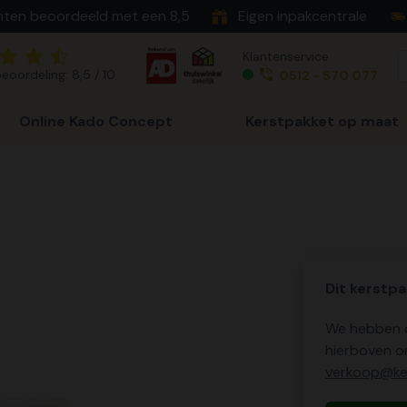
nten beoordeeld met een 8,5
Eigen inpakcentrale
Klantenservice
eoordeling: 8,5 / 10
0512 - 570 077
Online Kado Concept
Kerstpakket op maat
Dit kerstpa
We hebben o
hierboven o
verkoop@ker