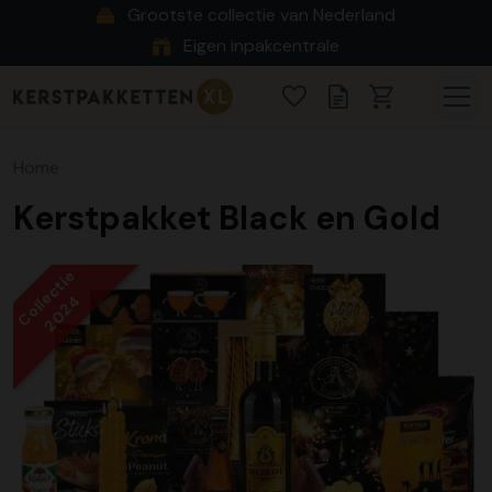
Grootste collectie van Nederland
Eigen inpakcentrale
Home
Kerstpakket Black en Gold
Collectie
2024