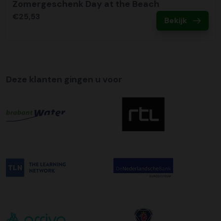
afleveradres ongeacht het aantal pallets.
Zomergeschenk Day at the Beach
€25,53
Bekijk
Deze klanten gingen u voor