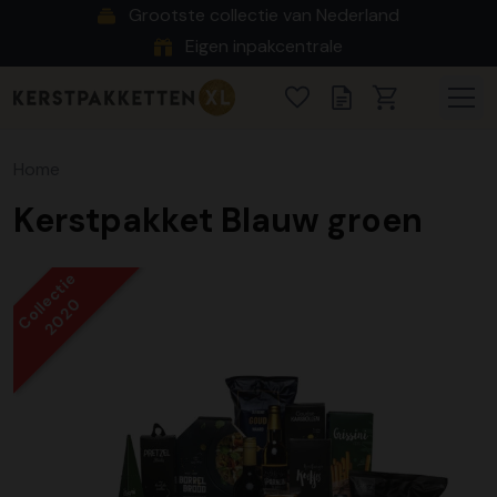
Grootste collectie van Nederland
Eigen inpakcentrale
Home
Kerstpakket Blauw groen
Collectie
2020