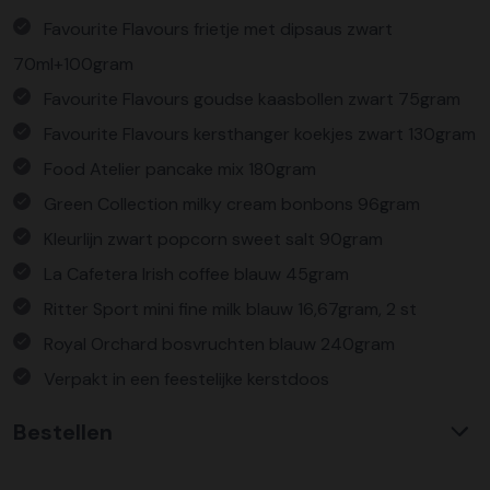
Favourite Flavours frietje met dipsaus zwart
70ml+100gram
Favourite Flavours goudse kaasbollen zwart 75gram
Favourite Flavours kersthanger koekjes zwart 130gram
Food Atelier pancake mix 180gram
Green Collection milky cream bonbons 96gram
Kleurlijn zwart popcorn sweet salt 90gram
La Cafetera Irish coffee blauw 45gram
Ritter Sport mini fine milk blauw 16,67gram, 2 st
Royal Orchard bosvruchten blauw 240gram
Verpakt in een feestelijke kerstdoos
Bestellen
Waarom KerstpakkettenXL?