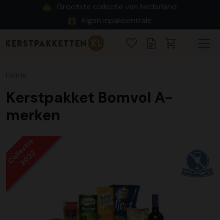
Grootste collectie van Nederland
Eigen inpakcentrale
Home
Kerstpakket Bomvol A-
merken
Collectie
2022