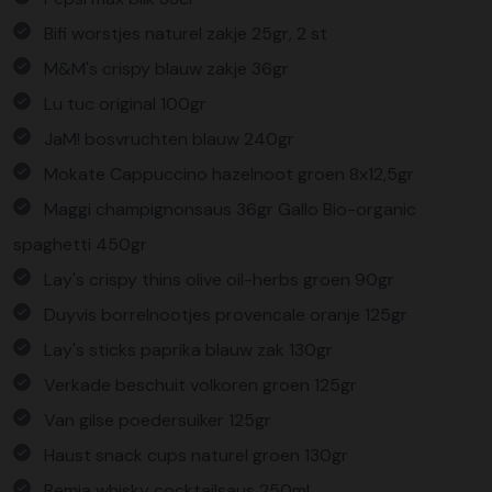
Bifi worstjes naturel zakje 25gr, 2 st
M&M's crispy blauw zakje 36gr
Lu tuc original 100gr
JaM! bosvruchten blauw 240gr
Mokate Cappuccino hazelnoot groen 8x12,5gr
Maggi champignonsaus 36gr Gallo Bio-organic
spaghetti 450gr
Lay's crispy thins olive oil-herbs groen 90gr
Duyvis borrelnootjes provencale oranje 125gr
Lay's sticks paprika blauw zak 130gr
Verkade beschuit volkoren groen 125gr
Van gilse poedersuiker 125gr
Haust snack cups naturel groen 130gr
Remia whisky cocktailsaus 250ml