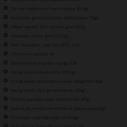
Fortuin pepermunt kerst blauw 100gr
Buiteman gouda biscuits delftsblauw 75gr
Milner slankie 20+ naturel geel 150gr
Pickwick ceylon geel 20x2gr
Bier: Heineken - pils fles 30cl, 2 st
Chocomel vol pak 1ltr
Dubbelfrisss ananas-mango 1,5l
Honig pannenkoekenmix 400gr
Honig basis voor macaroni en spaghetti 41gr
Honig basis voor groentesoep 50gr
Droste pastilles melk blauw koker 85gr
Duyvis kruidenboter knoflook blauw zakje 6gr
Cookiesin cup blauw/goud 100gr
Huiswijn: La Tulipe Slurp! Tinto 0,75L