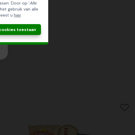
ssen. Door op '
Alle
 het gebruik van alle
leest u
hier
.
 cookies toestaan