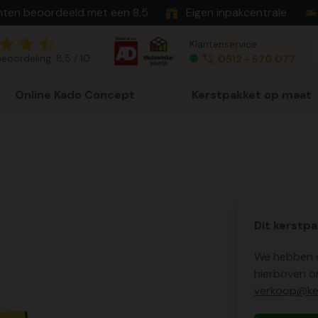
nten beoordeeld met een 8,5
Eigen inpakcentrale
Klantenservice
eoordeling: 8,5 / 10
0512 - 570 077
Online Kado Concept
Kerstpakket op maat
Dit kerstpa
We hebben o
hierboven o
verkoop@ker