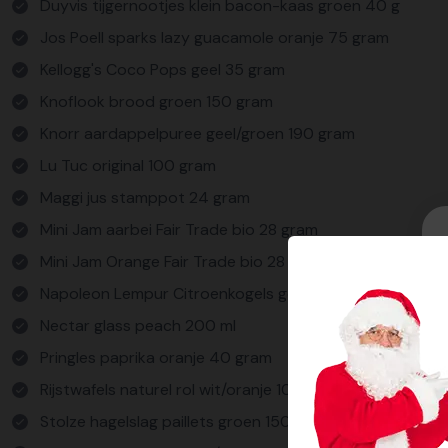
Duyvis tijgernootjes klein bacon-kaas groen 40 g
Jos Poell sparks lazy guacamole oranje 75 gram
Kellogg's Coco Pops geel 35 gram
Knoflook brood groen 150 gram
Knorr aardappelpuree geel/groen 190 gram
Lu Tuc original 100 gram
Maggi jus stamppot 24 gram
Mini Jam aarbei Fair Trade bio 28 gram
Mini Jam Orange Fair Trade bio 28 gram
Napoleon Lempur Citroenkogels geel/groen 150 gram
Nectar glass peach 200 ml
Pringles paprika oranje 40 gram
Rijstwafels naturel rol wit/oranje 100 gram
Stolze hagelslag paillets groen 150 gram