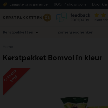
Laagste prijs garantie
600m² showroom
Door kla
Klantenb
Kerstpakketten
Zomergeschenken
Home
Kerstpakket Bomvol in kleur
Collectie
2016