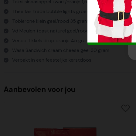
Taksi sinaasappel zwart/oranje 1,5 L
Thee fair trade bubble lights groen 10x2 gram
Toblerone klein geel/rood 35 gram *2
Vd Meulen toast naturel geel/rood 120 gram
Venco Tikkels drop oranje 45 gram
Wasa Sandwich cream cheese geel 30 gram
Verpakt in een feestelijke kerstdoos
Aanbevolen voor jou