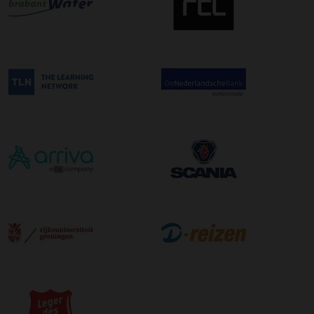
wilt maken kunt u dit aanvinken bij het plaatsen van uw
bestelling. De kosten hiervoor bedragen €75,00 per
afleveradres ongeacht het aantal pallets.