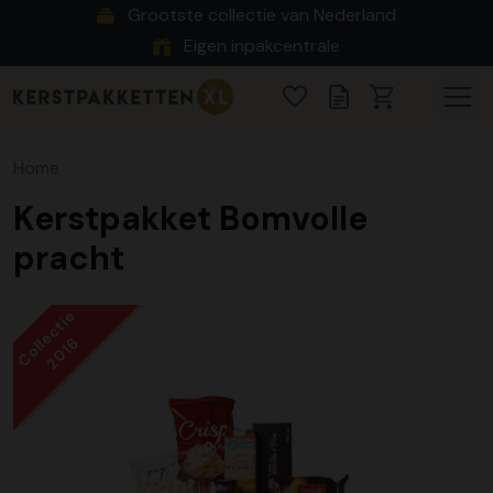
Grootste collectie van Nederland
Eigen inpakcentrale
Home
Kerstpakket Bomvolle
pracht
Collectie
2016