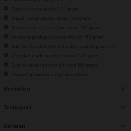
Popcorn zoet naturel 100 gram
Snack Foods pinda's zwart 100 gram
Soepstengels Olio d'Oliva zwart 120 gram
Stolze hagelslag melk zwart/zilver 150 gram
Sun Yan Noodles Hot & Spicey rood 85 gram x 2
Thee fair trade my deer zwart 10x2 gram
Zwarte olijven zonder pit rood 150 gram
Verpakt in een feestelijke kerstdoos
Bestellen
Waarom KerstpakkettenXL?
Transport
Met ruim 25 jaar ervaring is KerstpakkettenXL een
absolute specialist op het gebied van kerstpakketten. Wij
C02 neutraal
transport
bieden een unieke collectie met items die u nergens
Betalen
Wij hebben een jarenlange duurzame samenwerking met
anders terug vindt. Daarnaast bieden wij de hoogste prijs