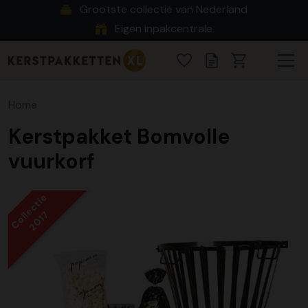
Grootste collectie van Nederland
Eigen inpakcentrale
Home
Kerstpakket Bomvolle
vuurkorf
Collectie
2017