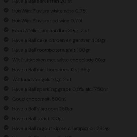
Have a Ball servetten 20 st
HuisWijn: Pluvium white wine 0,75l
HuisWijn: Pluvium red wine 0,75l
Food Atelier jam aardbei 30gr, 2 st
Have a Ball cake citroen en gember 400gr
Have a Ball roomboterwafels 100gr
Wit fruitkoeken met witte chocolade 80gr
Have a Ball mini bouchees 12st 66gr
Wit kaasstengels 71gr, 2 st
Have a Ball sparkling grape 0,0% alc. 750ml
Goud chocomelk 500ml
Have a Ball slagroom 250gr
Have a Ball toast 100gr
Have a Ball ragout kip en champignon 290gr