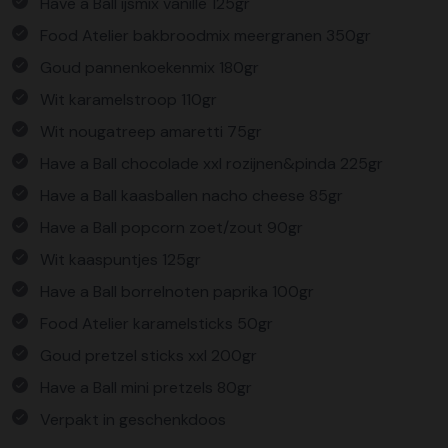
Have a Ball ijsmix vanille 125gr
Food Atelier bakbroodmix meergranen 350gr
Goud pannenkoekenmix 180gr
Wit karamelstroop 110gr
Wit nougatreep amaretti 75gr
Have a Ball chocolade xxl rozijnen&pinda 225gr
Have a Ball kaasballen nacho cheese 85gr
Have a Ball popcorn zoet/zout 90gr
Wit kaaspuntjes 125gr
Have a Ball borrelnoten paprika 100gr
Food Atelier karamelsticks 50gr
Goud pretzel sticks xxl 200gr
Have a Ball mini pretzels 80gr
Verpakt in geschenkdoos