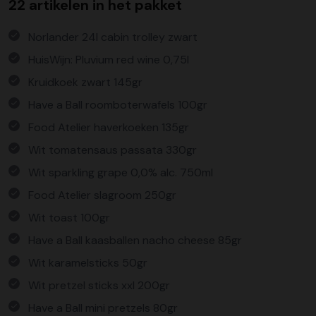
22 artikelen in het pakket
Norlander 24l cabin trolley zwart
HuisWijn: Pluvium red wine 0,75l
Kruidkoek zwart 145gr
Have a Ball roomboterwafels 100gr
Food Atelier haverkoeken 135gr
Wit tomatensaus passata 330gr
Wit sparkling grape 0,0% alc. 750ml
Food Atelier slagroom 250gr
Wit toast 100gr
Have a Ball kaasballen nacho cheese 85gr
Wit karamelsticks 50gr
Wit pretzel sticks xxl 200gr
Have a Ball mini pretzels 80gr