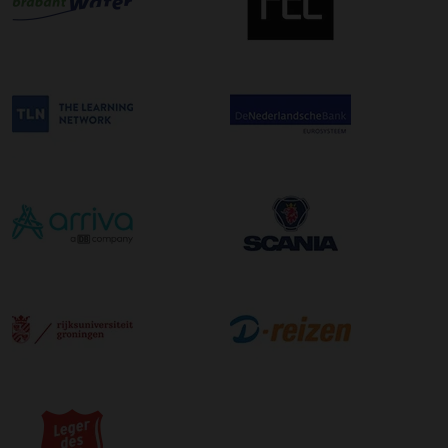
uur in de ochtend wordt bezorgd. Als u hier gebruik van
wilt maken kunt u dit aanvinken bij het plaatsen van uw
bestelling. De kosten hiervoor bedragen €75,00 per
afleveradres ongeacht het aantal pallets.