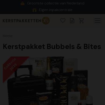
Grootste collectie van Nederland
Eigen inpakcentrale
Home
Kerstpakket Bubbels & Bites
Collectie
2025