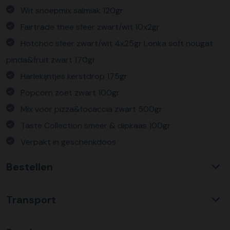
Wit snoepmix salmiak 120gr
Fairtrade thee sfeer zwart/wit 10x2gr
Hotchoc sfeer zwart/wit 4x25gr Lonka soft nougat
pinda&fruit zwart 170gr
Harlekijntjes kerstdrop 175gr
Popcorn zoet zwart 100gr
Mix voor pizza&focaccia zwart 500gr
Taste Collection smeer & dipkaas 100gr
Verpakt in geschenkdoos
Bestellen
Waarom KerstpakkettenXL?
Transport
Met ruim 25 jaar ervaring is KerstpakkettenXL een
absolute specialist op het gebied van kerstpakketten. Wij
C02 neutraal
transport
bieden een unieke collectie met items die u nergens