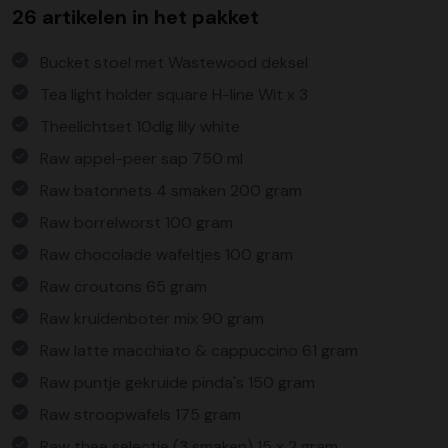
26 artikelen in het pakket
Bucket stoel met Wastewood deksel
Tea light holder square H-line Wit x 3
Theelichtset 10dlg lily white
Raw appel-peer sap 750 ml
Raw batonnets 4 smaken 200 gram
Raw borrelworst 100 gram
Raw chocolade wafeltjes 100 gram
Raw croutons 65 gram
Raw kruidenboter mix 90 gram
Raw latte macchiato & cappuccino 61 gram
Raw puntje gekruide pinda's 150 gram
Raw stroopwafels 175 gram
Raw thee selectie (3 smaken) 15 x 2 gram