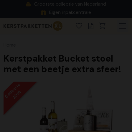
Grootste collectie van Nederland
Eigen inpakcentrale
Home
Kerstpakket Bucket stoel
met een beetje extra sfeer!
Collectie
2016