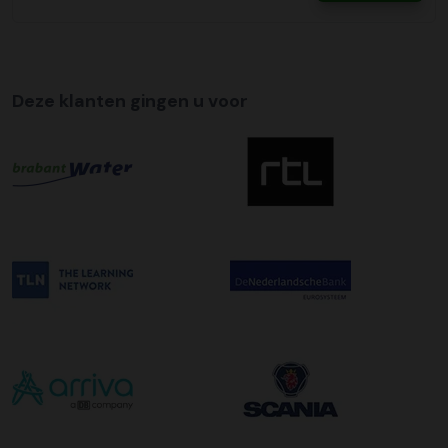
Wij bieden op alle pallet bezorgingen de mogelijkheid aan
om hier een tijdszending van te maken. Dit betekent dat
uw zending gegarandeerd op de afleverdatum voor 12:00
uur in de ochtend wordt bezorgd. Als u hier gebruik van
Deze klanten gingen u voor
wilt maken kunt u dit aanvinken bij het plaatsen van uw
bestelling. De kosten hiervoor bedragen €75,00 per
afleveradres ongeacht het aantal pallets.