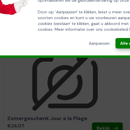
optimaliseren we de gebruikerservaring op onze
Door op '
Aanpassen
' te klikken, leest u meer ov
soorten cookies en kunt u uw voorkeuren aanpa
cookies toestaan
' te klikken, gaat u akkoord met
cookies. Meer informatie over ons cookiebeleid 
Aanpassen
Alle
Zomergeschenk Jour a la Plage
€26,07
Bekijk