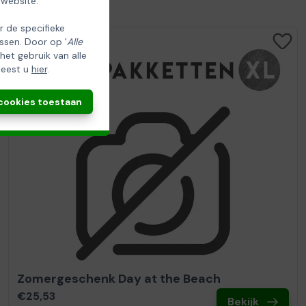
 website.
er de specifieke
ssen. Door op '
Alle
 het gebruik van alle
leest u
hier
.
 cookies toestaan
Zomergeschenk Day at the Beach
€25,53
Bekijk