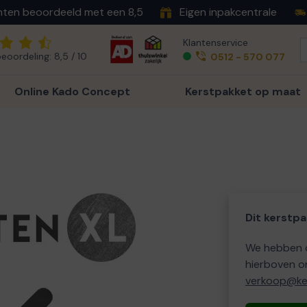
nten beoordeeld met een 8,5
Eigen inpakcentrale
Klantenservice
eoordeling: 8,5 / 10
0512 - 570 077
Online Kado Concept
Kerstpakket op maat
Dit kerstpa
We hebben o
hierboven o
verkoop@ker