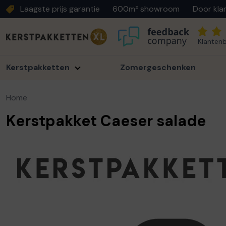
Laagste prijs garantie
600m² showroom
Door kla
Klantenb
Kerstpakketten
Zomergeschenken
Home
Kerstpakket Caeser salade