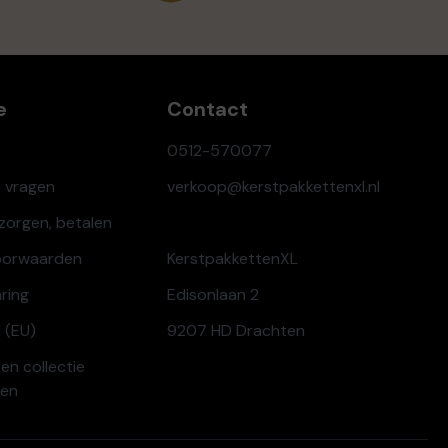
e
Contact
0512-570077
e vragen
verkoop@kerstpakkettenxl.nl
ezorgen, betalen
oorwaarden
KerstpakkettenXL
aring
Edisonlaan 2
 (EU)
9207 HD Drachten
en collectie
ren