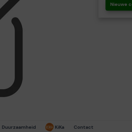
Nieuwe c
Duurzaamheid
KiKa
Contact