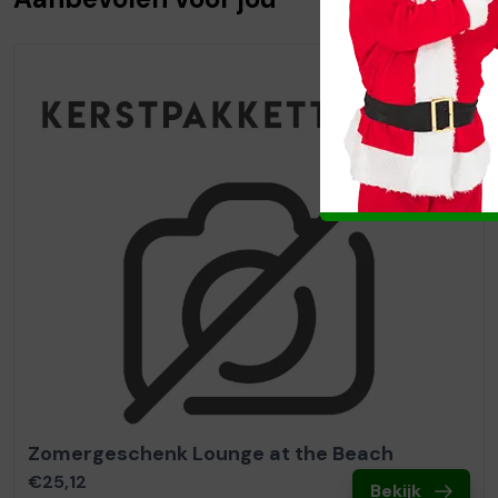
Zomergeschenk Lounge at the Beach
€25,12
Bekijk