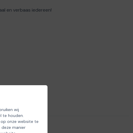
aal en verbaas iedereen!
ruiken wij
l te houden.
 op onze website te
p deze manier