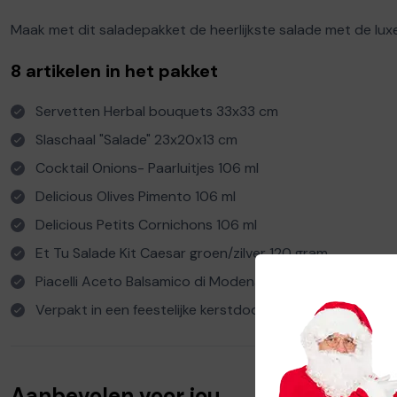
Maak met dit saladepakket de heerlijkste salade met de lux
8 artikelen in het pakket
Servetten Herbal bouquets 33x33 cm
Slaschaal "Salade" 23x20x13 cm
Cocktail Onions- Paarluitjes 106 ml
Delicious Olives Pimento 106 ml
Delicious Petits Cornichons 106 ml
Et Tu Salade Kit Caesar groen/zilver 120 gram
Piacelli Aceto Balsamico di Modena zwart 500 ml
Verpakt in een feestelijke kerstdoos
Aanbevolen voor jou