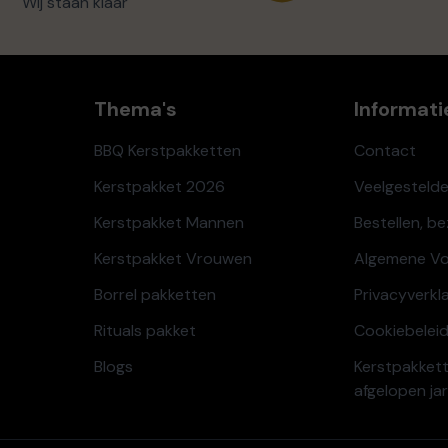
Wij staan klaar
Thema's
Informati
BBQ Kerstpakketten
Contact
Kerstpakket 2026
Veelgesteld
Kerstpakket Mannen
Bestellen, b
Kerstpakket Vrouwen
Algemene V
Borrel pakketten
Privacyverkl
Rituals pakket
Cookiebeleid
Blogs
Kerstpakkett
afgelopen ja