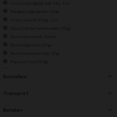
Coca cola regular blik 33cl, 2 st
Pringles original klein 40gr
Croky naturel 100gr, 2 st
Goud / Rood haverkoeken 135gr
Rood chocomelk 500ml
Rood slagroom 250gr
Rood karamelstroop 110gr
Popcorn rood 125gr
Verpakt in geschenkdoos
Bestellen
Waarom KerstpakkettenXL?
Transport
Met ruim 25 jaar ervaring is KerstpakkettenXL een
absolute specialist op het gebied van kerstpakketten. Wij
C02 neutraal
transport
bieden een unieke collectie met items die u nergens
Betalen
Wij hebben een jarenlange duurzame samenwerking met
anders terug vindt. Daarnaast bieden wij de hoogste prijs