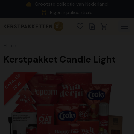
Grootste collectie van Nederland
Eigen inpakcentrale
Home
Kerstpakket Candle Light
Collectie
2025