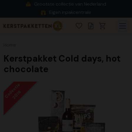
Grootste collectie van Nederland
Eigen inpakcentrale
Home
Kerstpakket Cold days, hot
chocolate
Collectie
2016