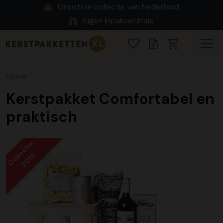
Grootste collectie van Nederland
Eigen inpakcentrale
Home
Kerstpakket Comfortabel en
praktisch
Collectie
2016