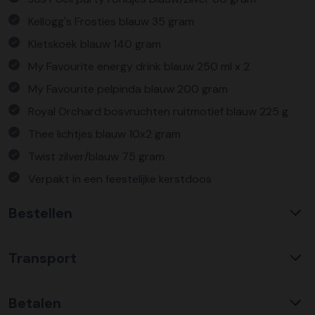
Kellogg's Frosties blauw 35 gram
Kletskoek blauw 140 gram
My Favourite energy drink blauw 250 ml x 2
My Favourite pelpinda blauw 200 gram
Royal Orchard bosvruchten ruitmotief blauw 225 g
Thee lichtjes blauw 10x2 gram
Twist zilver/blauw 75 gram
Verpakt in een feestelijke kerstdoos
Bestellen
Waarom KerstpakkettenXL?
Transport
Met ruim 25 jaar ervaring is KerstpakkettenXL een
absolute specialist op het gebied van kerstpakketten. Wij
C02 neutraal
transport
bieden een unieke collectie met items die u nergens
Betalen
Wij hebben een jarenlange duurzame samenwerking met
anders terug vindt. Daarnaast bieden wij de hoogste prijs