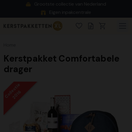
Grootste collectie van Nederland
Eigen inpakcentrale
Home
Kerstpakket Comfortabele
drager
Collectie
2016