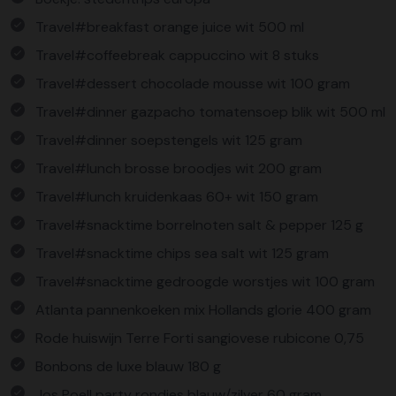
Travel#breakfast orange juice wit 500 ml
Travel#coffeebreak cappuccino wit 8 stuks
Travel#dessert chocolade mousse wit 100 gram
Travel#dinner gazpacho tomatensoep blik wit 500 ml
Travel#dinner soepstengels wit 125 gram
Travel#lunch brosse broodjes wit 200 gram
Travel#lunch kruidenkaas 60+ wit 150 gram
Travel#snacktime borrelnoten salt & pepper 125 g
Travel#snacktime chips sea salt wit 125 gram
Travel#snacktime gedroogde worstjes wit 100 gram
Atlanta pannenkoeken mix Hollands glorie 400 gram
Rode huiswijn Terre Forti sangiovese rubicone 0,75
Bonbons de luxe blauw 180 g
Jos Poell party rondjes blauw/zilver 60 gram