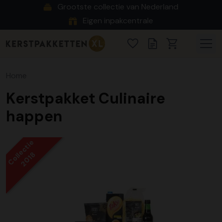
Grootste collectie van Nederland
Eigen inpakcentrale
Home
Kerstpakket Culinaire
happen
Collectie
2018