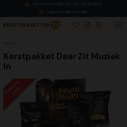
Grootste collectie van Nederland
Eigen inpakcentrale
Home
Kerstpakket Daar Zit Muziek
In
Collectie
2025