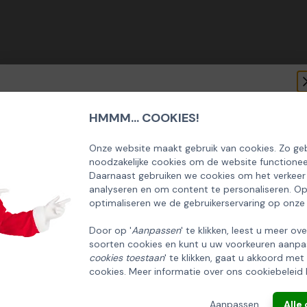
HMMM... COOKIES!
SCHRIJF U IN OP ONZE NIEUWSBRIEF
EN ONTVANG 5% KORTING OP DE
Onze website maakt gebruik van cookies. Zo geb
noodzakelijke cookies om de website functionee
HUISCOLLECTIE KERSTPAKKETTEN
Daarnaast gebruiken we cookies om het verkeer
analyseren en om content te personaliseren. O
Email
optimaliseren we de gebruikerservaring op onze
Door op '
Aanpassen
' te klikken, leest u meer ov
soorten cookies en kunt u uw voorkeuren aanpa
INSCHRIJVEN!
cookies toestaan
' te klikken, gaat u akkoord met
cookies. Meer informatie over ons cookiebeleid 
ANNULEREN
Aanpassen
Alle