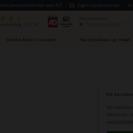
nten beoordeeld met een 8,5
Eigen inpakcentrale
Klantenservice
eoordeling: 8,5 / 10
0512 - 570 077
Online Kado Concept
Kerstpakket op maat
Dit kerstpa
We hebben o
hierboven o
verkoop@ker