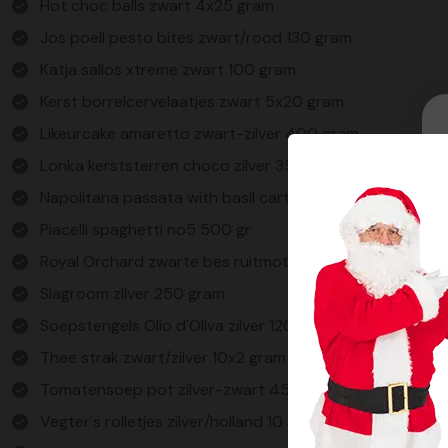
Hot choc balls zwart 4x25 gram
Jos poell pesto bites zwart/rood 130 gram
Katja sallos xtreme zwart 100 gram
Kerst borrelcervelaatjes zwart 5x20 gram
Likeurcake amaretto zwart-zilver 400 gram
Lonka kerststerren choco zilver 350 gram
Napolitana passata with basil carton zwart 390 gra
Piacelli spaghetti no5 500 gr
Royal Orchard zwarte bes ruitmotief zilver 225 gra
Slagroom zilver 250 gram
Soepstengels Olio d'Oliva zilver 120 gram
Thee strak zwart/zilver 10x2 gram
Tomatensoep pot zilver-zwart 450 ml
Vegter's rolletjes zilver/holland 10 stuks