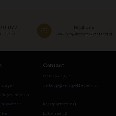
570 077
Mail ons
0 - 17:00
verkoop@kerstpakkettenxl.nl
e
Contact
0512-570077
e vragen
verkoop@kerstpakkettenxl.nl
ezorgen, betalen
oorwaarden
KerstpakkettenXL
aring
Edisonlaan 2