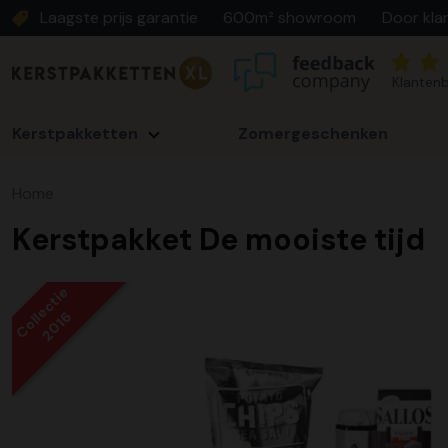
Laagste prijs garantie
600m² showroom
Door kla
Klantenb
Kerstpakketten
Zomergeschenken
Home
Kerstpakket De mooiste tijd
Collectie
2016