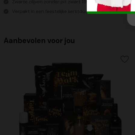
Zwarte olijven zonder pit zwart 150 gram
Verpakt in een feestelijke kerstdoos
Aanbevolen voor jou