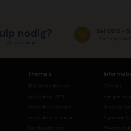
ulp nodig?
Bel 0512 - 
Ma / Vrij | 08:3
Wij staan klaar
Thema's
Informati
BBQ Kerstpakketten
Contact
Kerstpakket 2026
Veelgesteld
Kerstpakket Mannen
Bestellen, b
Kerstpakket Vrouwen
Algemene V
Borrel pakketten
Privacyverkl