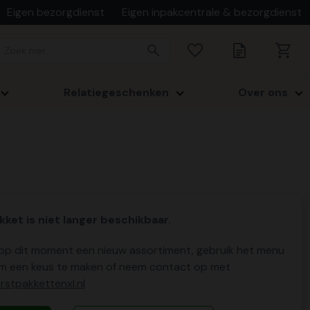
Eigen bezorgdienst
Eigen inpakcentrale & bezorgdienst
Relatiegeschenken
Over ons
kket is niet langer beschikbaar.
p dit moment een nieuw assortiment, gebruik het menu
m een keus te maken of neem contact op met
stpakkettenxl.nl