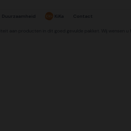
Duurzaamheid
KiKa
Contact
iteit aan producten in dit goed gevulde pakket. Wij wensen u f