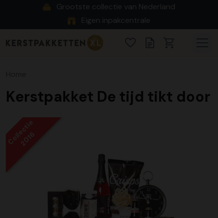
Grootste collectie van Nederland
Eigen inpakcentrale
Home
Kerstpakket De tijd tikt door
Collectie
2016