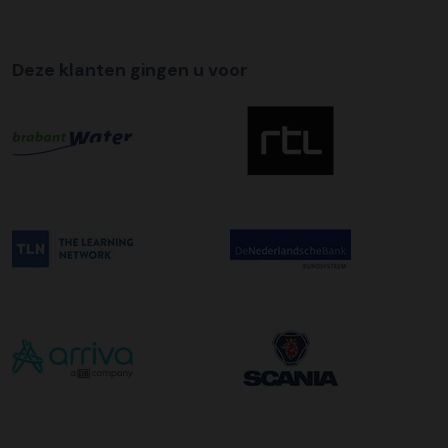
Tijdslevering
Wij bieden op alle pallet bezorgingen de mogelijkheid aan
Deze klanten gingen u voor
om hier een tijdszending van te maken. Dit betekent dat
uw zending gegarandeerd op de afleverdatum voor 12:00
uur in de ochtend wordt bezorgd. Als u hier gebruik van
wilt maken kunt u dit aanvinken bij het plaatsen van uw
bestelling. De kosten hiervoor bedragen €75,00 per
afleveradres ongeacht het aantal pallets.