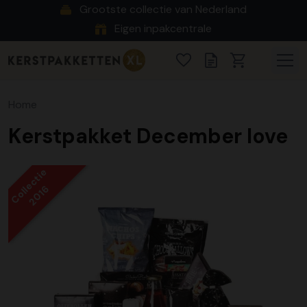
Grootste collectie van Nederland
Eigen inpakcentrale
Home
Kerstpakket December love
Collectie
2016