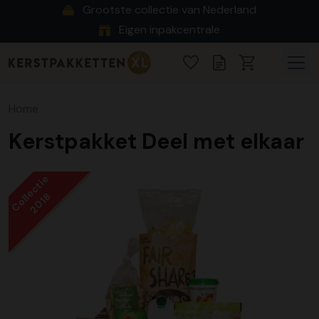
Grootste collectie van Nederland
Eigen inpakcentrale
Home
Kerstpakket Deel met elkaar
Collectie
2018