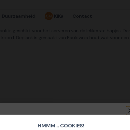
Duurzaamheid
KiKa
Contact
rplank is geschikt voor het serveren van de lekkerste hapjes. D
t koord. Deplank is gemaakt van Paulownia hout,wat voor een
HMMM... COOKIES!