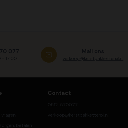
570 077
Mail ons
0 - 17:00
verkoop@kerstpakkettenxl.nl
e
Contact
0512-570077
e vragen
verkoop@kerstpakkettenxl.nl
ezorgen, betalen