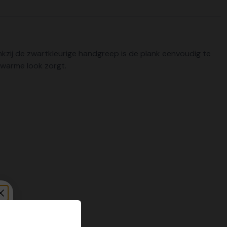
ankzij de zwartkleurige handgreep is de plank eenvoudig te
 warme look zorgt.