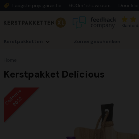
Laagste prijs garantie
600m² showroom
Door kla
Klantenb
Kerstpakketten
Zomergeschenken
Home
Kerstpakket Delicious
Collectie
2022