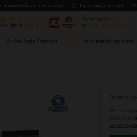
nten beoordeeld met een 8,5
Eigen inpakcentrale
Klantenservice
eoordeling: 8,5 / 10
0512 - 570 077
Online Kado Concept
Kerstpakket op maat
Dit kerstpa
We hebben o
hierboven o
verkoop@ker