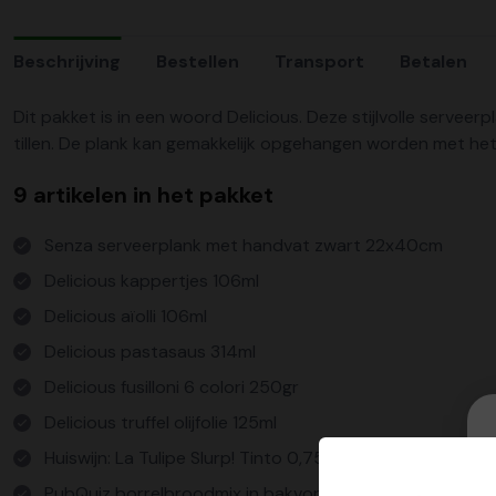
Beschrijving
Bestellen
Transport
Betalen
Dit pakket is in een woord Delicious. Deze stijlvolle servee
tillen. De plank kan gemakkelijk opgehangen worden met he
9 artikelen in het pakket
Senza serveerplank met handvat zwart 22x40cm
Delicious kappertjes 106ml
Delicious aïolli 106ml
Delicious pastasaus 314ml
Delicious fusilloni 6 colori 250gr
Delicious truffel olijfolie 125ml
Huiswijn: La Tulipe Slurp! Tinto 0,75L
PubQuiz borrelbroodmix in bakvorm 350gram