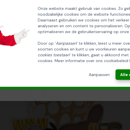
SCHRIJF U IN OP ONZE NIEUWSBRIEF
EN ONTVANG 5% KORTING OP DE
Onze website maakt gebruik van cookies. Zo geb
noodzakelijke cookies om de website functionee
HUISCOLLECTIE KERSTPAKKETTEN
Daarnaast gebruiken we cookies om het verkeer
analyseren en om content te personaliseren. O
Email
optimaliseren we de gebruikerservaring op onze
Door op '
Aanpassen
' te klikken, leest u meer ov
soorten cookies en kunt u uw voorkeuren aanpa
INSCHRIJVEN!
cookies toestaan
' te klikken, gaat u akkoord met
cookies. Meer informatie over ons cookiebeleid 
ANNULEREN
Aanpassen
Alle