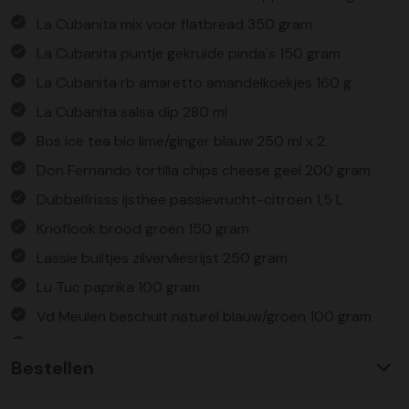
La Cubanita mix voor flatbread 350 gram
La Cubanita puntje gekruide pinda's 150 gram
La Cubanita rb amaretto amandelkoekjes 160 g
La Cubanita salsa dip 280 ml
Bos ice tea bio lime/ginger blauw 250 ml x 2
Don Fernando tortilla chips cheese geel 200 gram
Dubbelfrisss ijsthee passievrucht-citroen 1,5 L
Knoflook brood groen 150 gram
Lassie builtjes zilvervliesrijst 250 gram
Lu Tuc paprika 100 gram
Vd Meulen beschuit naturel blauw/groen 100 gram
Verpakt in een feestelijke kerstdoos
Bestellen
Waarom KerstpakkettenXL?