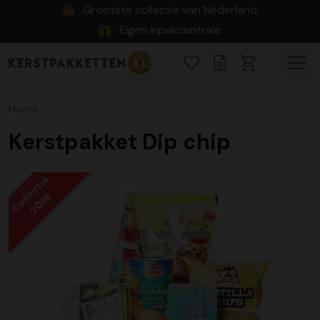
Grootste collectie van Nederland
Eigen inpakcentrale
Home
Kerstpakket Dip chip
Collectie
2016