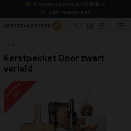
Grootste collectie van Nederland
Eigen inpakcentrale
Home
Kerstpakket Door zwart
verleid
Collectie
2016